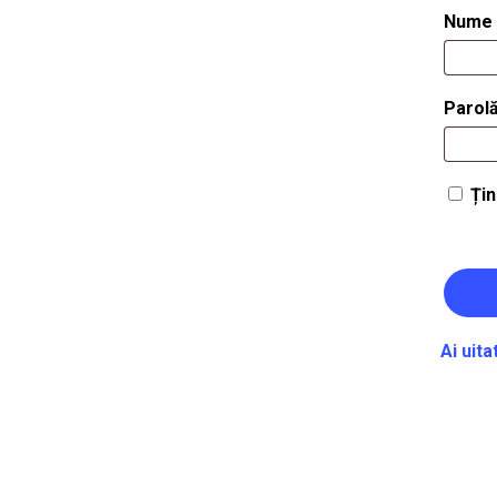
Nume u
Parol
Ți
Ai uita