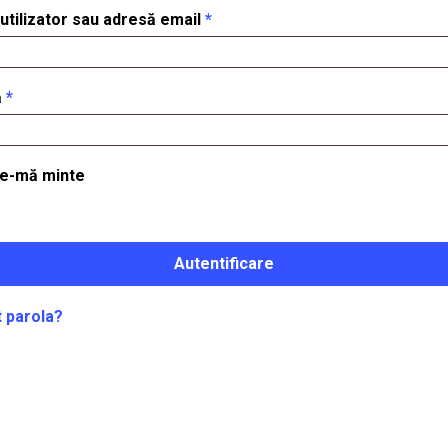
tilizator sau adresă email
*
ă
*
Nu
ne-mă minte
Autentificare
t parola?