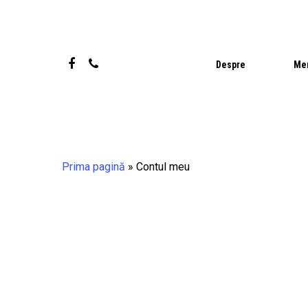
Skip
to
main
facebook
phone
Despre
Me
content
Prima pagină
»
Contul meu