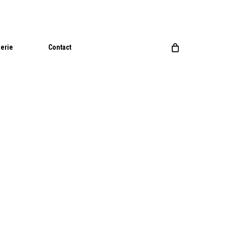
Close
Cart
lerie
Contact