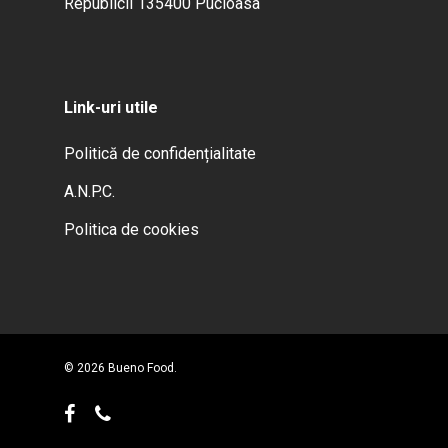
Republicii 135400 Pucioasa
Link-uri utile
Politică de confidențialitate
A.N.P.C.
Politica de cookies
Sub-total:
0.00
lei
© 2026 Bueno Food.
Vezi Coșul
Finalizare
facebook
phone