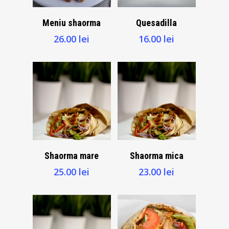
Adaugă La
Adaugă La
Meniu shaorma
Quesadilla
Coşul WhatsApp
Coşul WhatsApp
26.00
lei
16.00
lei
Adaugă La
Adaugă La
Shaorma mare
Shaorma mica
Coşul WhatsApp
Coşul WhatsApp
25.00
lei
23.00
lei
Nu ai niciun produs în coș.
Go To Shop