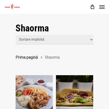
Skip
Men
to
Cart
Close
Cart
main
Shaorma
content
Prima pagină
Shaorma