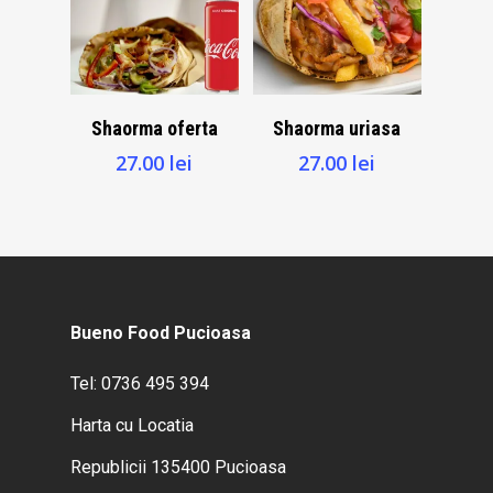
Adaugă La
Adaugă La
Shaorma oferta
Shaorma uriasa
Coşul WhatsApp
Coşul WhatsApp
27.00
lei
27.00
lei
Bueno Food Pucioasa
Tel: 0736 495 394
Harta cu Locatia
Republicii 135400 Pucioasa