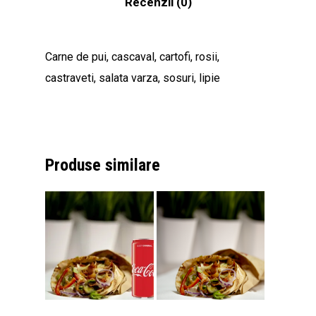
Recenzii (0)
Carne de pui, cascaval, cartofi, rosii,
castraveti, salata varza, sosuri, lipie
Nu ai niciun produs în coș.
Produse similare
Go To Shop
Adaugă La
Adaugă La