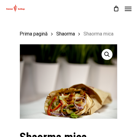
Skip
Men
to
Cart
Close
Cart
main
content
Prima pagină
Shaorma
Shaorma mica