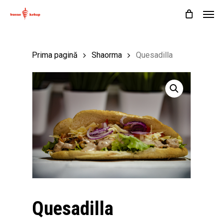
Skip
Men
to
Cart
Close
Cart
main
content
Prima pagină
Shaorma
Quesadilla
Quesadilla