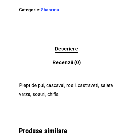
Categorie:
Shaorma
Descriere
Recenzii (0)
Piept de pui, cascaval, rosii, castraveti, salata
varza, sosuri, chifla
Nu ai niciun produs în coș.
Go To Shop
Produse similare