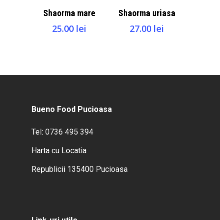
Adaugă La
Adaugă La
Shaorma mare
Shaorma uriasa
Coşul WhatsApp
Coşul WhatsApp
25.00
lei
27.00
lei
Bueno Food Pucioasa
Tel: 0736 495 394
Harta cu Locatia
Republicii 135400 Pucioasa